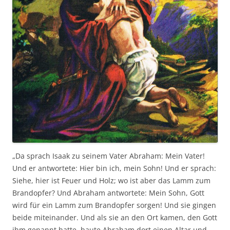
„Da sprach Isaak zu seinem Vater Abraham: Mein Vater!
Und er antwortete: Hier bin ich, mein Sohn! Und er sprach:
Siehe, hier ist Feuer und Holz; wo ist aber das Lamm zum
Brandopfer? Und Abraham antwortete: Mein Sohn, Gott
wird für ein Lamm zum Brandopfer sorgen! Und sie gingen
beide miteinander. Und als sie an den Ort kamen, den Gott
ihm genannt hatte, baute Abraham dort einen Altar und