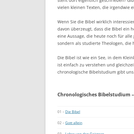
steht dort eigentlich geschrieben? Gi
vielen kleinen Texten, die irgendwie 
Wenn Sie die Bibel wirklich interessie
davon überzeugt, dass die Bibel ein he
eine Aussage, die heute noch für alle g
sondern als studierte Theologen, die h
Die Bibel ist wie ein See, in dem Kl
ist einfach zu verstehen und gleichzeit
chronologische Bibelstudium gibt un
Chronologisches Bibelstudium –
01 –
Die Bibel
02 –
Gott allein
03 –
Lehre von den Geistern