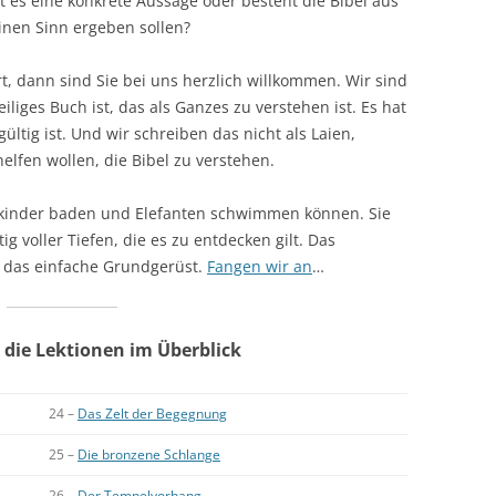
bt es eine konkrete Aussage oder besteht die Bibel aus
einen Sinn ergeben sollen?
rt, dann sind Sie bei uns herzlich willkommen. Wir sind
iliges Buch ist, das als Ganzes zu verstehen ist. Es hat
ültig ist. Und wir schreiben das nicht als Laien,
elfen wollen, die Bibel zu verstehen.
einkinder baden und Elefanten schwimmen können. Sie
ig voller Tiefen, die es zu entdecken gilt. Das
s das einfache Grundgerüst.
Fangen wir an
…
 die Lektionen im Überblick
24 –
Das Zelt der Begegnung
25 –
Die bronzene Schlange
26 –
Der Tempelvorhang