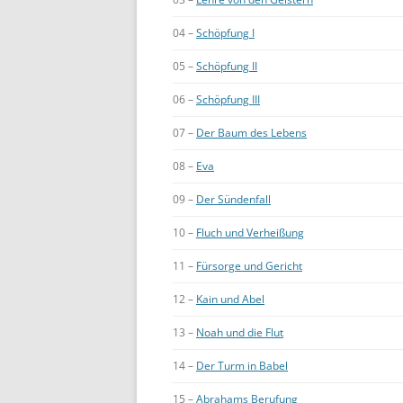
04 –
Schöpfung I
05 –
Schöpfung II
06 –
Schöpfung III
07 –
Der Baum des Lebens
08 –
Eva
09 –
Der Sündenfall
10 –
Fluch und Verheißung
11 –
Fürsorge und Gericht
12 –
Kain und Abel
13 –
Noah und die Flut
14 –
Der Turm in Babel
15 –
Abrahams Berufung