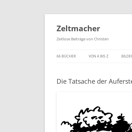
Zum
Inhalt
springen
Zeltmacher
Zeitlose Beiträge von Christen
66 BÜCHER
VON A BIS Z
BILDE
Die Tatsache der Auferst