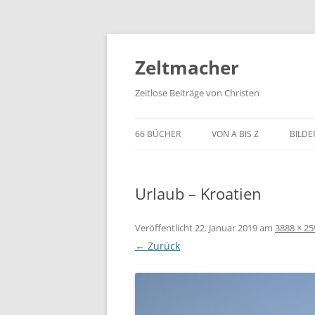
Zum
Inhalt
springen
Zeltmacher
Zeitlose Beiträge von Christen
66 BÜCHER
VON A BIS Z
BILDE
Urlaub – Kroatien
Veröffentlicht
22. Januar 2019
am
3888 × 25
← Zurück