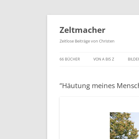
Zum
Inhalt
springen
Zeltmacher
Zeitlose Beiträge von Christen
66 BÜCHER
VON A BIS Z
BILDE
“Häutung meines Mensch