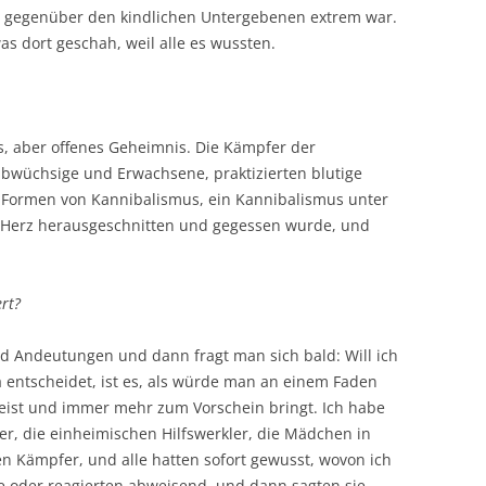
n gegenüber den kindlichen Untergebenen extrem war.
s dort geschah, weil alle es wussten.
es, aber offenes Geheimnis. Die Kämpfer der
lbwüchsige und Erwachsene, praktizierten blutige
te Formen von Kannibalismus, ein Kannibalismus unter
 Herz herausgeschnitten und gegessen wurde, und
rt?
nd Andeutungen und dann fragt man sich bald: Will ich
 entscheidet, ist es, als würde man an einem Faden
weist und immer mehr zum Vorschein bringt. Ich habe
er, die einheimischen Hilfswerkler, die Mädchen in
en Kämpfer, und alle hatten sofort gewusst, wovon ich
e oder reagierten abweisend, und dann sagten sie