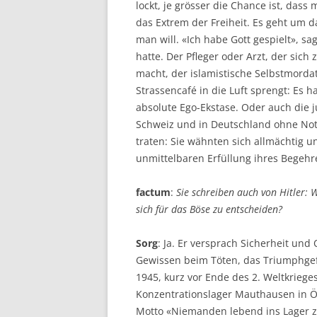
lockt, je grösser die Chance ist, dass
das Extrem der Freiheit. Es geht um d
man will. «Ich habe Gott gespielt», s
hatte. Der Pfleger oder Arzt, der sic
macht, der islamistische Selbstmordat
Strassencafé in die Luft sprengt: Es 
absolute Ego-Ekstase. Oder auch die j
Schweiz und in Deutschland ohne Not
traten: Sie wähnten sich allmächtig 
unmittelbaren Erfüllung ihres Begehr
factum
:
Sie schreiben auch von Hitler: 
sich für das Böse zu entscheiden?
Sorg
: Ja. Er versprach Sicherheit und
Gewissen beim Töten, das Triumphgef
1945, kurz vor Ende des 2. Weltkriege
Konzentrationslager Mauthausen in Ö
Motto «Niemanden lebend ins Lager zu