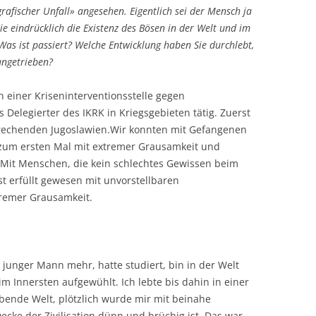
afischer Unfall» angesehen. Eigentlich sei der Mensch ja
 Sie eindrücklich die Existenz des Bösen in der Welt und im
as ist passiert? Welche Entwicklung haben Sie durchlebt,
angetrieben?
in einer Kriseninterventionsstelle gegen
 Delegierter des IKRK in Kriegsgebieten tätig. Zuerst
echenden Jugoslawien.Wir konnten mit Gefangenen
h zum ersten Mal mit extremer Grausamkeit und
. Mit Menschen, die kein schlechtes Gewissen beim
t erfüllt gewesen mit unvorstellbaren
tremer Grausamkeit.
in junger Mann mehr, hatte studiert, bin in der Welt
Innersten aufgewühlt. Ich lebte bis dahin in einer
bende Welt, plötzlich wurde mir mit beinahe
cke der Zivilisation dünn und brüchig ist. Das war