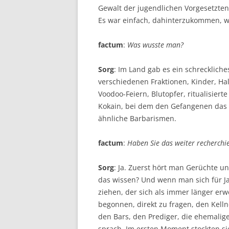
Gewalt der jugendlichen Vorgesetzte
Es war einfach, dahinterzukommen, wa
factum
:
Was wusste man?
Sorg
: Im Land gab es ein schrecklich
verschiedenen Fraktionen, Kinder, Ha
Voodoo-Feiern, Blutopfer, ritualisier
Kokain, bei dem den Gefangenen das
ähnliche Barbarismen.
factum
:
Haben Sie das weiter recherchie
Sorg
: Ja. Zuerst hört man Gerüchte u
das wissen? Und wenn man sich für Ja
ziehen, der sich als immer länger er
begonnen, direkt zu fragen, den Kelln
den Bars, den Prediger, die ehemalig
sprach. Im ersten Moment stockten si