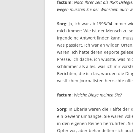
factum
:
Nach Ihrer Zeit als IKRK-Delegie
wegen mussten Sie der Wahrheit, auch we
Sorg
: Ja, ich war ab 1993/94 immer w
mich immer: Wie ist der Mensch zu s
irgendeine Antwort finden kann, mus
was passiert. Ich war an wilden Orten
waren. Ich hatte deren Reporte geles
Presse. Ich dache, ich wüsste, was mi
schlimmer als alles, was ich mir vors
Berichten, die ich las, wurden die Di
westlichen Journalisten herrschte of
factum
:
Welche Dinge meinen Sie?
Sorg
: In Liberia waren die Hälfte d
ein Gewehr umhängte. Sie waren volle
in den eigenen Reihen herrührten. Si
Opfer vor, aber behandelten sich auch