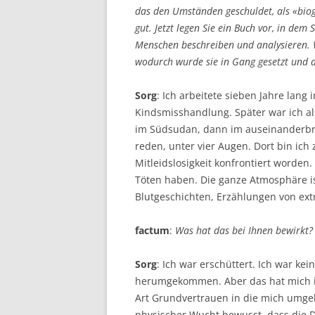
das den Umständen geschuldet, als «biogr
gut. Jetzt legen Sie ein Buch vor, in dem
Menschen beschreiben und analysieren. W
wodurch wurde sie in Gang gesetzt und 
Sorg
: Ich arbeitete sieben Jahre lang 
Kindsmisshandlung. Später war ich als
im Südsudan, dann im auseinanderbr
reden, unter vier Augen. Dort bin ic
Mitleidslosigkeit konfrontiert worden
Töten haben. Die ganze Atmosphäre is
Blutgeschichten, Erzählungen von ex
factum
:
Was hat das bei Ihnen bewirkt?
Sorg
: Ich war erschüttert. Ich war ke
herumgekommen. Aber das hat mich im 
Art Grundvertrauen in die mich umge
physischer Wucht bewusst, dass die De