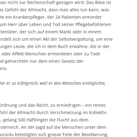
 man nicht zur Rechenschaft gezogen wird. Das Böse ist
as Gefühl der Allmacht, dass man alles tun kann, was
agte ein Krankenpfleger, der 24 Patienten ermordet
h zum Herr über Leben und Tod seiner Pflegebefohlenen
tentäter, der sich auf einem Markt oder in einem
handelt sich um einen Akt der Selbstvergottung, um eine
ungen Leute, die ich in dem Buch erwähne, die in der
 oder Affekt Menschen ermordeten oder zu Tode
und gehorchten nur dem einen Gesetz der
ens.
War er so erfolgreich, weil er den Menschen ermöglichte,
 Ordnung und das Recht, zu erniedrigen – ein reines
ühl der Allmacht durch Verschmelzung im Kollektiv.
s, gelang 500 Häftlingen die Flucht aus dem
sterreich. An der Jagd auf die Menschen unter dem
rück» beteiligten sich grosse Teile der Bevölkerung.