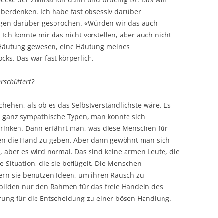
überdenken. Ich habe fast obsessiv darüber
egen darüber gesprochen. «Würden wir das auch
ch konnte mir das nicht vorstellen, aber auch nicht
ne Häutung gewesen, eine Häutung meines
ks. Das war fast körperlich.
rschüttert?
chehen, als ob es das Selbstverständlichste wäre. Es
as ganz sympathische Typen, man konnte sich
 trinken. Dann erfährt man, was diese Menschen für
en die Hand zu geben. Aber dann gewöhnt man sich
m, aber es wird normal. Das sind keine armen Leute, die
ie Situation, die sie beflügelt. Die Menschen
ern sie benutzen Ideen, um ihren Rausch zu
 bilden nur den Rahmen für das freie Handeln des
lärung für die Entscheidung zu einer bösen Handlung.