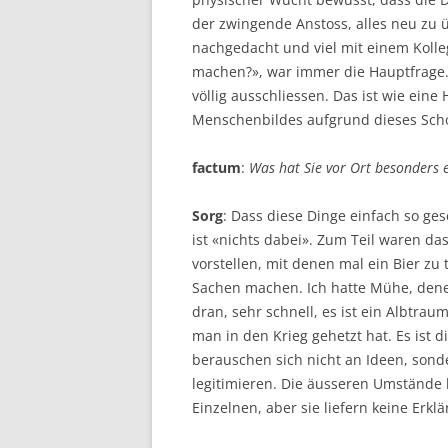
der zwingende Anstoss, alles neu zu 
nachgedacht und viel mit einem Koll
machen?», war immer die Hauptfrage. I
völlig ausschliessen. Das ist wie ei
Menschenbildes aufgrund dieses Schoc
factum
:
Was hat Sie vor Ort besonders e
Sorg
: Dass diese Dinge einfach so ges
ist «nichts dabei». Zum Teil waren d
vorstellen, mit denen mal ein Bier zu
Sachen machen. Ich hatte Mühe, den
dran, sehr schnell, es ist ein Albtrau
man in den Krieg gehetzt hat. Es ist d
berauschen sich nicht an Ideen, sond
legitimieren. Die äusseren Umstände
Einzelnen, aber sie liefern keine Erk