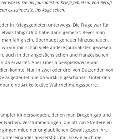
rter waren Sie als Journalist in Kriegsgebieten. Von Berufs
nn es schmerzte, ins Auge sehen.
ieder in Kriegsgebieten unterwegs. Die Frage war für
o etwas fähig? Und habe dann gemerkt: Bevor man
s man fähig sein, überhaupt genauer hinzuschauen,
, wo vor mir schon viele andere Journalisten gewesen
en, auch in der angelsächsischen und französischen
ch da erwartet. Aber Liberia beispielsweise war
tellen konnte. Nur in zwei oder drei von Dutzenden von
nge angedeutet, die da wirklich geschahen. Unter den
fenbar eine Art kollektive Wahrnehmungssperre.
er Kämpfer Kindersoldaten, denen man Drogen gab und
r Narben, Verstümmelungen, die oft von Streitereien
e gingen mit einer unglaublichen Gewalt gegen ihre
 untereinander äusserst brutal, so wie auch die