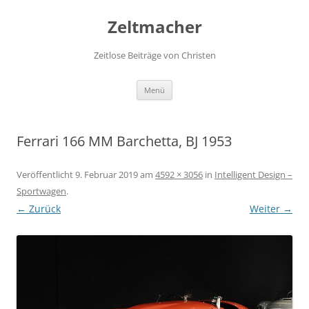
Zum
Inhalt
Zeltmacher
springen
Zeitlose Beiträge von Christen
Menü
Ferrari 166 MM Barchetta, BJ 1953
Veröffentlicht
9. Februar 2019
am
4592 × 3056
in
Intelligent Design –
Sportwagen
.
← Zurück
Weiter →