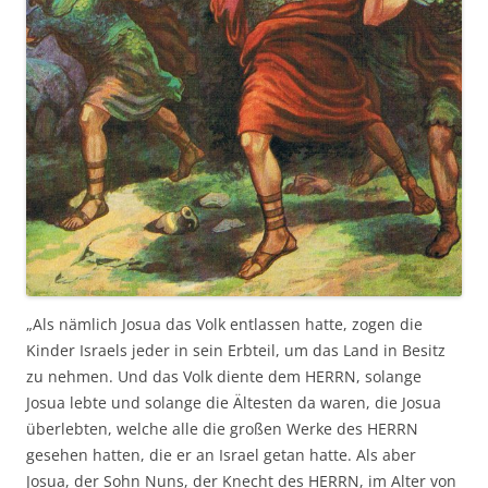
„Als nämlich Josua das Volk entlassen hatte, zogen die
Kinder Israels jeder in sein Erbteil, um das Land in Besitz
zu nehmen. Und das Volk diente dem HERRN, solange
Josua lebte und solange die Ältesten da waren, die Josua
überlebten, welche alle die großen Werke des HERRN
gesehen hatten, die er an Israel getan hatte. Als aber
Josua, der Sohn Nuns, der Knecht des HERRN, im Alter von