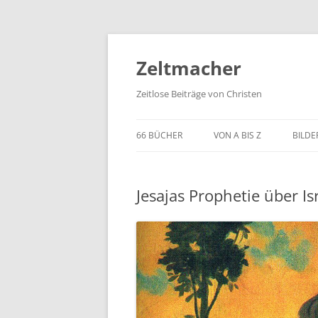
Zum
Inhalt
springen
Zeltmacher
Zeitlose Beiträge von Christen
66 BÜCHER
VON A BIS Z
BILDE
Jesajas Prophetie über I