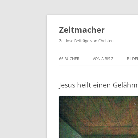
Zum
Inhalt
springen
Zeltmacher
Zeitlose Beiträge von Christen
66 BÜCHER
VON A BIS Z
BILDE
Jesus heilt einen Gelähm