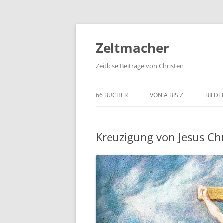
Zum
Inhalt
springen
Zeltmacher
Zeitlose Beiträge von Christen
66 BÜCHER
VON A BIS Z
BILDE
Kreuzigung von Jesus Chr