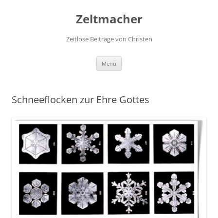
Zum
Inhalt
Zeltmacher
springen
Zeitlose Beiträge von Christen
Menü
Schneeflocken zur Ehre Gottes