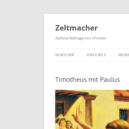
Zum
Inhalt
springen
Zeltmacher
Zeitlose Beiträge von Christen
66 BÜCHER
VON A BIS Z
BILDE
Timotheus mit Paulus