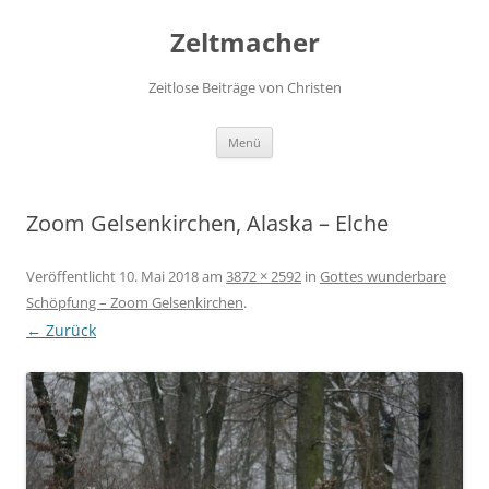
Zum
Inhalt
Zeltmacher
springen
Zeitlose Beiträge von Christen
Menü
Zoom Gelsenkirchen, Alaska – Elche
Veröffentlicht
10. Mai 2018
am
3872 × 2592
in
Gottes wunderbare
Schöpfung – Zoom Gelsenkirchen
.
← Zurück