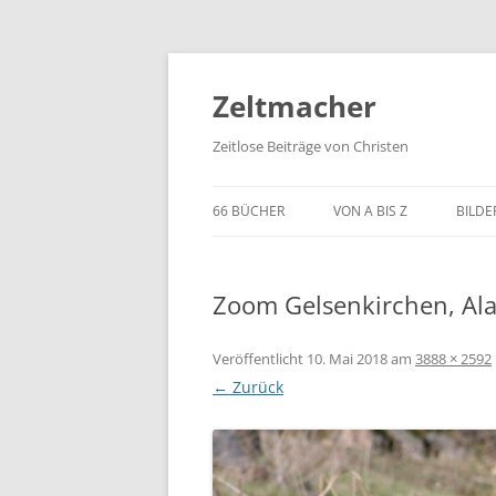
Zum
Inhalt
springen
Zeltmacher
Zeitlose Beiträge von Christen
66 BÜCHER
VON A BIS Z
BILDE
Zoom Gelsenkirchen, Ala
Veröffentlicht
10. Mai 2018
am
3888 × 2592
← Zurück