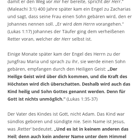
damit er den Weg
vor mir
her bereite, spricht
der Herr
.“
(Maleachi 3:1) 400 Jahre später kam ein Engel zu Zacharias
und sagt, dass seine Frau einen Sohn gebären wird, den er
Johannes nennen soll. „Er wird
dem Herrn
vorangehen.“
(Lukas 1:17) Johannes der Täufer ging dem verheißenen
Retter voran, welcher
der Herr
selbst ist.
Einige Monate später kam der Engel des Herrn zu der
Jungfrau Maria und sprach zu ihr, sie werde einen Sohn
gebären, empfangen durch den Heiligen Geist:
„Der
Heilige Geist wird über dich kommen, und die Kraft des
Höchsten wird dich überschatten. Deshalb wird auch das
Kind heilig und Sohn Gottes genannt werden. Denn für
Gott ist nichts unmöglich.“
(Lukas 1:35-37)
Der Vater des Kindes ist Gott, nicht Adam. Das Kind war
sündlos geboren und sündigte nie. Sein Name ist Jesus,
was ‚Retter‘ bedeutet.
„Und es ist in keinem anderen das
Heil; denn auch kein anderer Name unter dem Himmel