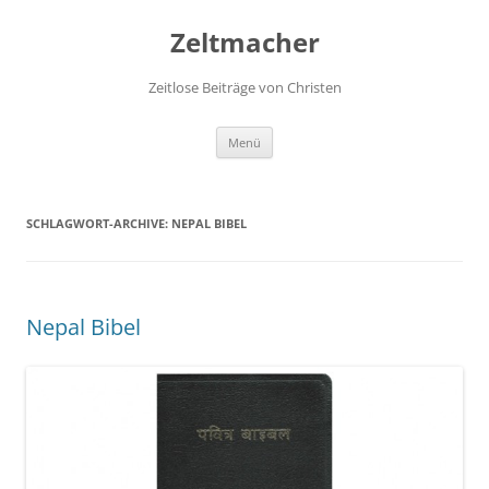
Zum
Inhalt
Zeltmacher
springen
Zeitlose Beiträge von Christen
Menü
SCHLAGWORT-ARCHIVE:
NEPAL BIBEL
Nepal Bibel