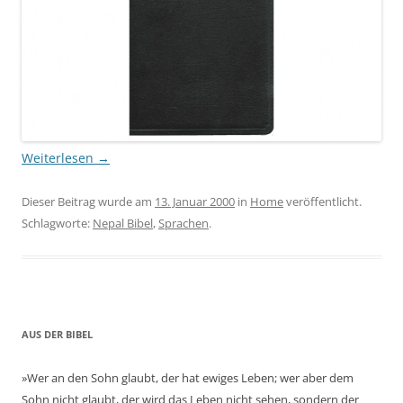
Weiterlesen
→
Dieser Beitrag wurde am
13. Januar 2000
in
Home
veröffentlicht.
Schlagworte:
Nepal Bibel
,
Sprachen
.
AUS DER BIBEL
»Wer an den Sohn glaubt, der hat ewiges Leben; wer aber dem
Sohn nicht glaubt, der wird das Leben nicht sehen, sondern der