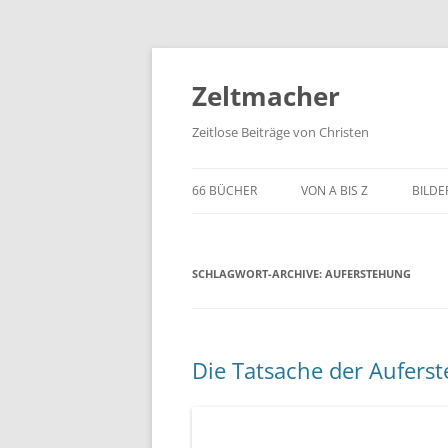
Zum
Inhalt
springen
Zeltmacher
Zeitlose Beiträge von Christen
66 BÜCHER
VON A BIS Z
BILDE
SCHLAGWORT-ARCHIVE:
AUFERSTEHUNG
Die Tatsache der Auferst